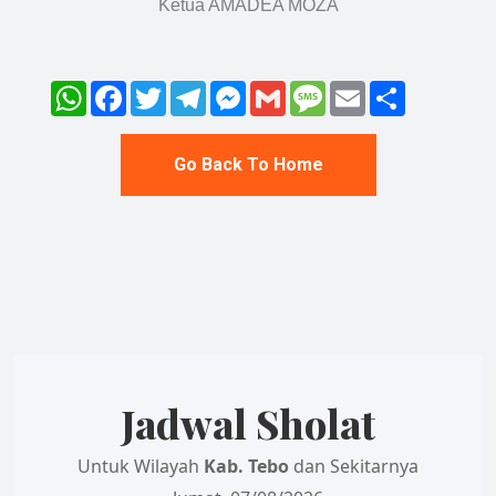
Ketua AMADEA MOZA
WhatsApp
Facebook
Twitter
Telegram
Messenger
Gmail
Message
Email
Share
Go Back To Home
Jadwal Sholat
Untuk Wilayah
Kab. Tebo
dan Sekitarnya